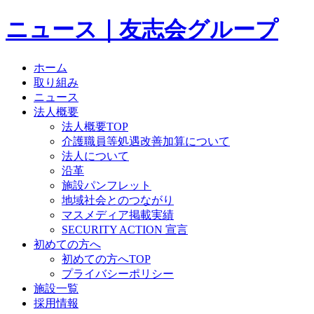
ニュース｜友志会グループ
ホーム
取り組み
ニュース
法人概要
法人概要TOP
介護職員等処遇改善加算について
法人について
沿革
施設パンフレット
地域社会とのつながり
マスメディア掲載実績
SECURITY ACTION 宣言
初めての方へ
初めての方へTOP
プライバシーポリシー
施設一覧
採用情報