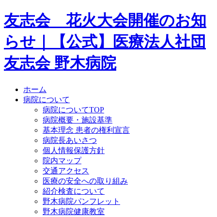
友志会 花火大会開催のお知
らせ｜【公式】医療法人社団
友志会 野木病院
ホーム
病院について
病院についてTOP
病院概要・施設基準
基本理念 患者の権利宣言
病院長あいさつ
個人情報保護方針
院内マップ
交通アクセス
医療の安全への取り組み
紹介検査について
野木病院パンフレット
野木病院健康教室