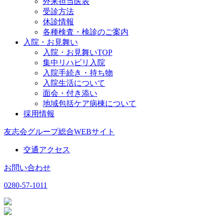
外来担当医表
受診方法
休診情報
各種検査・検診のご案内
入院・お見舞い
入院・お見舞いTOP
集中リハビリ入院
入院手続き・持ち物
入院生活について
面会・付き添い
地域包括ケア病棟について
採用情報
友志会グループ総合WEBサイト
交通アクセス
お問い合わせ
0280-57-1011