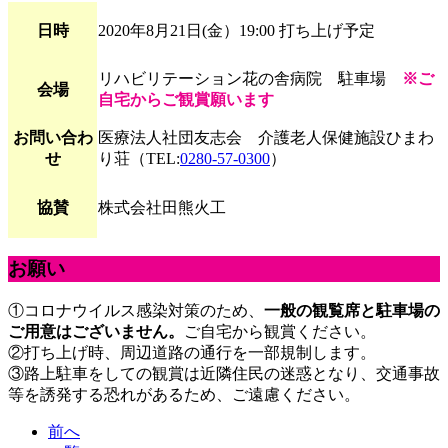
日時
2020年8月21日(金）19:00 打ち上げ予定
リハビリテーション花の舎病院 駐車場
※ご
会場
自宅からご観賞願います
お問い合わ
医療法人社団友志会 介護老人保健施設ひまわ
せ
り荘（TEL:
0280-57-0300
）
協賛
株式会社田熊火工
お願い
①コロナウイルス感染対策のため、
一般の観覧席と駐車場の
ご用意はございません。
ご自宅から観賞ください。
②打ち上げ時、周辺道路の通行を一部規制します。
③路上駐車をしての観賞は近隣住民の迷惑となり、交通事故
等を誘発する恐れがあるため、ご遠慮ください。
前へ