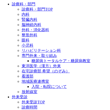
診療科・部門
診療科・部門TOP
内科
腎臓内科
脳神経内科
外科・消化器科
整形外科
眼科
小児科
リハビリテーション科
専門外来・取り組み
糖尿病トータルケア・糖尿病教室
東洋医学（漢方）外来
在宅診療部 希望（のぞみ）
看護部
地域医療連携室
入院・転院について
放射線室
外来受診
外来受診TOP
診療時間