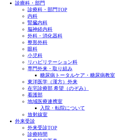
診療科・部門
診療科・部門TOP
内科
腎臓内科
脳神経内科
外科・消化器科
整形外科
眼科
小児科
リハビリテーション科
専門外来・取り組み
糖尿病トータルケア・糖尿病教室
東洋医学（漢方）外来
在宅診療部 希望（のぞみ）
看護部
地域医療連携室
入院・転院について
放射線室
外来受診
外来受診TOP
診療時間