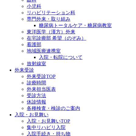
小児科
リハビリテーション科
専門外来・取り組み
糖尿病トータルケア・糖尿病教室
東洋医学（漢方）外来
在宅診療部 希望（のぞみ）
看護部
地域医療連携室
入院・転院について
放射線室
外来受診
外来受診TOP
診療時間
外来担当医表
受診方法
休診情報
各種検査・検診のご案内
入院・お見舞い
入院・お見舞いTOP
集中リハビリ入院
入院手続き・持ち物