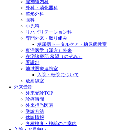
脳神経内科
外科・消化器科
整形外科
眼科
小児科
リハビリテーション科
専門外来・取り組み
糖尿病トータルケア・糖尿病教室
東洋医学（漢方）外来
在宅診療部 希望（のぞみ）
看護部
地域医療連携室
入院・転院について
放射線室
外来受診
外来受診TOP
診療時間
外来担当医表
受診方法
休診情報
各種検査・検診のご案内
入院・お見舞い