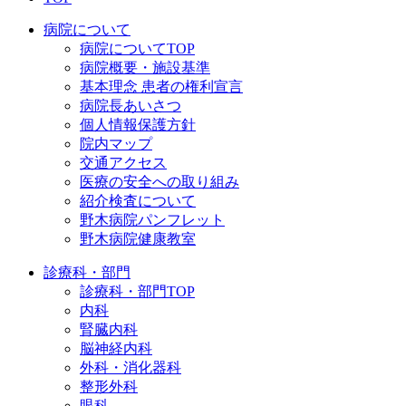
病院について
病院についてTOP
病院概要・施設基準
基本理念 患者の権利宣言
病院長あいさつ
個人情報保護方針
院内マップ
交通アクセス
医療の安全への取り組み
紹介検査について
野木病院パンフレット
野木病院健康教室
診療科・部門
診療科・部門TOP
内科
腎臓内科
脳神経内科
外科・消化器科
整形外科
眼科