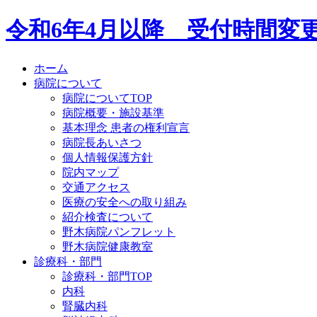
令和6年4月以降 受付時間変
ホーム
病院について
病院についてTOP
病院概要・施設基準
基本理念 患者の権利宣言
病院長あいさつ
個人情報保護方針
院内マップ
交通アクセス
医療の安全への取り組み
紹介検査について
野木病院パンフレット
野木病院健康教室
診療科・部門
診療科・部門TOP
内科
腎臓内科