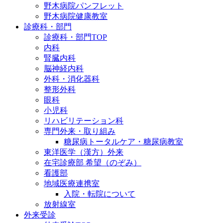
野木病院パンフレット
野木病院健康教室
診療科・部門
診療科・部門TOP
内科
腎臓内科
脳神経内科
外科・消化器科
整形外科
眼科
小児科
リハビリテーション科
専門外来・取り組み
糖尿病トータルケア・糖尿病教室
東洋医学（漢方）外来
在宅診療部 希望（のぞみ）
看護部
地域医療連携室
入院・転院について
放射線室
外来受診