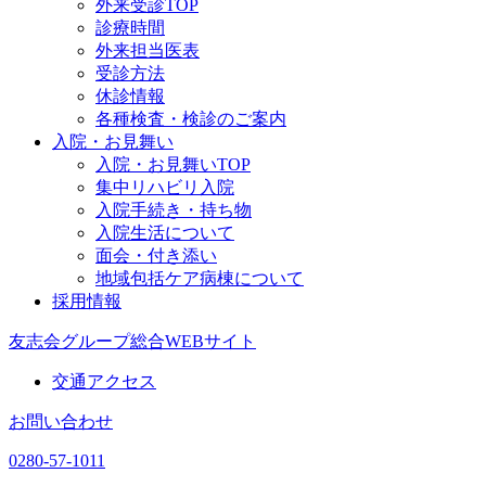
外来受診TOP
診療時間
外来担当医表
受診方法
休診情報
各種検査・検診のご案内
入院・お見舞い
入院・お見舞いTOP
集中リハビリ入院
入院手続き・持ち物
入院生活について
面会・付き添い
地域包括ケア病棟について
採用情報
友志会グループ総合WEBサイト
交通アクセス
お問い合わせ
0280-57-1011