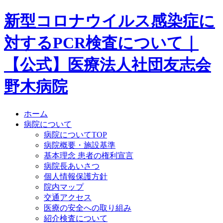
新型コロナウイルス感染症に
対するPCR検査について｜
【公式】医療法人社団友志会
野木病院
ホーム
病院について
病院についてTOP
病院概要・施設基準
基本理念 患者の権利宣言
病院長あいさつ
個人情報保護方針
院内マップ
交通アクセス
医療の安全への取り組み
紹介検査について