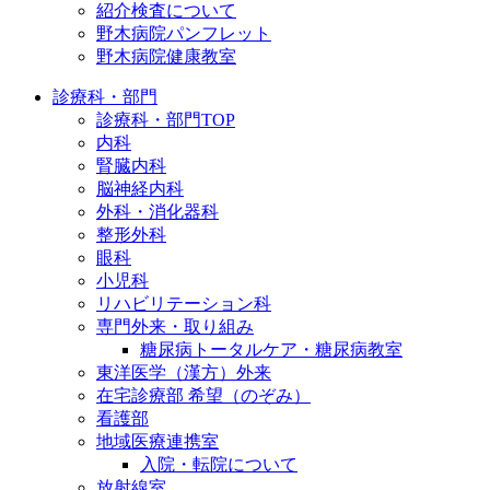
紹介検査について
野木病院パンフレット
野木病院健康教室
診療科・部門
診療科・部門TOP
内科
腎臓内科
脳神経内科
外科・消化器科
整形外科
眼科
小児科
リハビリテーション科
専門外来・取り組み
糖尿病トータルケア・糖尿病教室
東洋医学（漢方）外来
在宅診療部 希望（のぞみ）
看護部
地域医療連携室
入院・転院について
放射線室